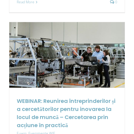
Read More
0
WEBINAR: Reunirea întreprinderilor și
a cercetătorilor pentru inovarea la
locul de muncă – Cercetarea prin
acțiune în practică
Euwin
,
Evenimente WIE