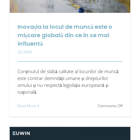
Inovația la locul de muncă este o
mișcare globală din ce în ce mai
influentă
2EUWIN
Conținutul de slabă calitate al locurilor de muncă
este contrar demnității umane și drepturilor
omului și nu respectă legislația europeană și
națională.
on
Read More
Comments Off
Inovația
la
locul
de
muncă
este