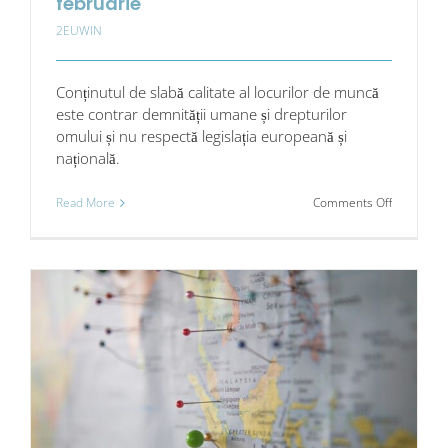
februarie
2EUWIN
Conținutul de slabă calitate al locurilor de muncă
este contrar demnității umane și drepturilor
omului și nu respectă legislația europeană și
națională.
on
Read More
Comments Off
Editorial:
EUWIN
Buletinul
din
februarie