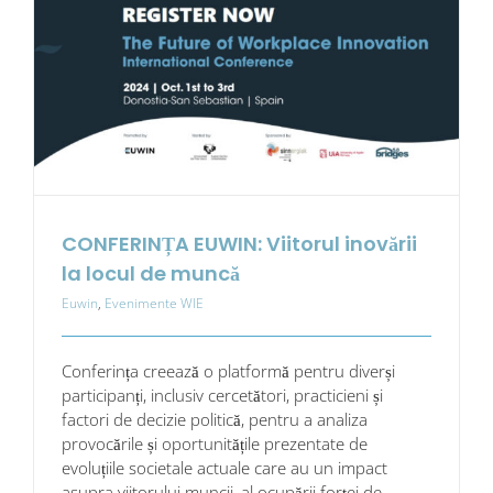
o
mișcare
globală
din
ce
în
ce
mai
influentă
CONFERINȚA EUWIN: Viitorul inovării
la locul de muncă
Euwin
,
Evenimente WIE
Conferința creează o platformă pentru diverși
participanți, inclusiv cercetători, practicieni și
factori de decizie politică, pentru a analiza
provocările și oportunitățile prezentate de
evoluțiile societale actuale care au un impact
asupra viitorului muncii, al ocupării forței de