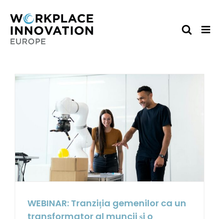
Skip
to
content
WEBINAR: Tranziția gemenilor ca un
transformator al muncii și o