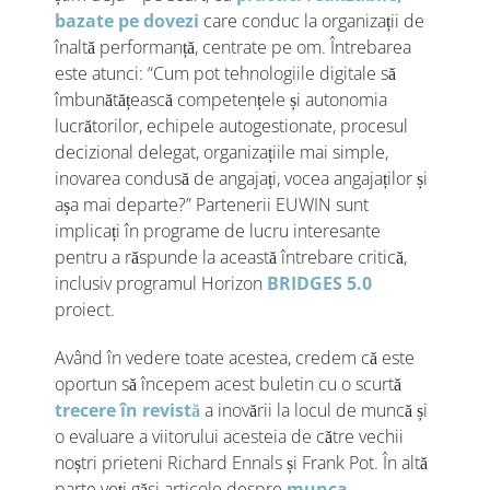
bazate pe dovezi
care conduc la organizații de
înaltă performanță, centrate pe om. Întrebarea
este atunci: “Cum pot tehnologiile digitale să
îmbunătățească competențele și autonomia
lucrătorilor, echipele autogestionate, procesul
decizional delegat, organizațiile mai simple,
inovarea condusă de angajați, vocea angajaților și
așa mai departe?” Partenerii EUWIN sunt
implicați în programe de lucru interesante
pentru a răspunde la această întrebare critică,
inclusiv programul Horizon
BRIDGES 5.0
proiect.
Având în vedere toate acestea, credem că este
oportun să începem acest buletin cu o scurtă
trecere în revistă
a inovării la locul de muncă și
o evaluare a viitorului acesteia de către vechii
noștri prieteni Richard Ennals și Frank Pot. În altă
parte veți găsi articole despre
munca