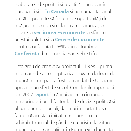
elaborarea de politici și practică – nu doar în
Europa, ci și în
în Canada
și nu numai. Iar anul
următor promite să fie plin de oportunități de
învățare în comun și colaborare – aruncați o
privire la
secțiunea Evenimente
la sfârșitul
acestui buletin și la
Cerere de documente
pentru conferința EUWIN din octombrie
Conferința
din Donostia-San Sebastián.
Este greu de crezut că proiectul Hi-Res – prima
încercare de a conceptualiza inovarea la locul de
muncă în Europa – a fost comandat de UE acum
aproape un sfert de secol. Concluziile raportului
din 2002
raport
încă mai au ecou în rândul
întreprinderilor, al factorilor de decizie politică și
al partenerilor sociali, dar mai important este
faptul că acesta a inițiat o mișcare care a
schimbat modul de gândire cu privire la viitorul
muncii și al organizațiilor în Europa și în lume. Iar