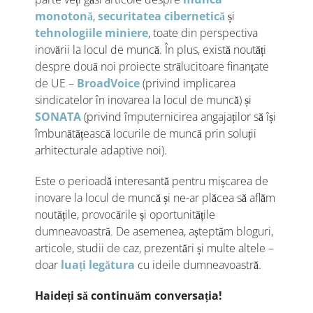
monotonă
,
securitatea cibernetică
și
tehnologiile miniere
, toate din perspectiva
inovării la locul de muncă. În plus, există noutăți
despre două noi proiecte strălucitoare finanțate
de UE –
BroadVoice
(privind implicarea
sindicatelor în inovarea la locul de muncă) și
SONATA
(privind împuternicirea angajaților să își
îmbunătățească locurile de muncă prin soluții
arhitecturale adaptive noi).
Este o perioadă interesantă pentru mișcarea de
inovare la locul de muncă și ne-ar plăcea să aflăm
noutățile, provocările și oportunitățile
dumneavoastră. De asemenea, așteptăm bloguri,
articole, studii de caz, prezentări și multe altele –
doar
luați legătura
cu ideile dumneavoastră.
Haideți să continuăm conversația!