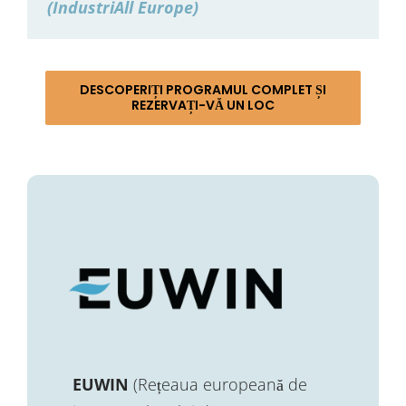
(IndustriAll Europe)
DESCOPERIȚI PROGRAMUL COMPLET ȘI
REZERVAȚI-VĂ UN LOC
EUWIN
(Rețeaua europeană de