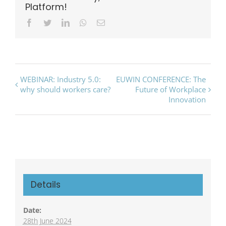
Platform!
Facebook
Twitter
LinkedIn
Whatsapp
Email
Event
WEBINAR: Industry 5.0:
EUWIN CONFERENCE: The
why should workers care?
Future of Workplace
Navigation
Innovation
Details
Date:
28th June 2024