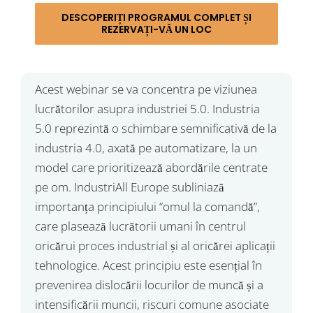
DESCOPERIȚI PROGRAMUL COMPLET ȘI
REZERVAȚI-VĂ UN LOC
Acest webinar se va concentra pe viziunea
lucrătorilor asupra industriei 5.0. Industria
5.0 reprezintă o schimbare semnificativă de la
industria 4.0, axată pe automatizare, la un
model care prioritizează abordările centrate
pe om. IndustriAll Europe subliniază
importanța principiului “omul la comandă”,
care plasează lucrătorii umani în centrul
oricărui proces industrial și al oricărei aplicații
tehnologice. Acest principiu este esențial în
prevenirea dislocării locurilor de muncă și a
intensificării muncii, riscuri comune asociate