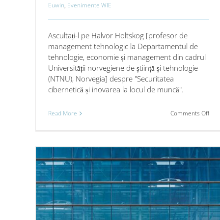
Euwin
,
Evenimente WIE
Ascultați-l pe Halvor Holtskog [profesor de
management tehnologic la Departamentul de
tehnologie, economie și management din cadrul
Universității norvegiene de știință și tehnologie
(NTNU), Norvegia] despre "Securitatea
cibernetică și inovarea la locul de muncă".
on
Read More
Comments Off
Secu
cibe
și
ino
la
locu
de
mun