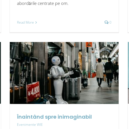
abordările centrate pe om.
Read More
0
Înaintând spre inimaginabil
Evenimente WIE