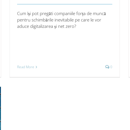
Cum își pot pregăti companiile forța de muncă
pentru schimbările inevitabile pe care le vor
aduce digitalizarea și net zero?
Read More
0
ritatea
rnetică
varea
l
că