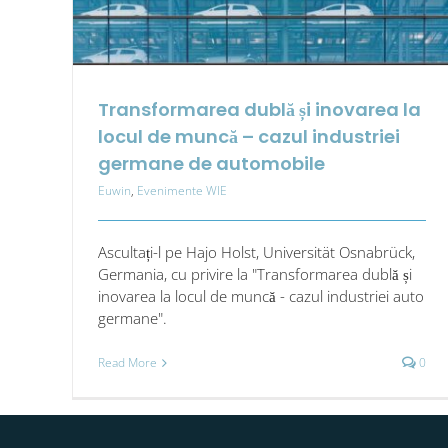
Transformarea dublă și inovarea la
locul de muncă – cazul industriei
germane de automobile
Euwin
,
Evenimente WIE
Ascultați-l pe Hajo Holst, Universität Osnabrück,
Germania, cu privire la "Transformarea dublă și
inovarea la locul de muncă - cazul industriei auto
germane".
Read More
0