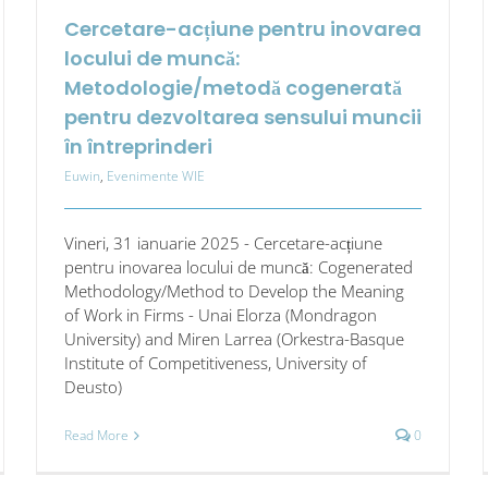
Cercetare-acțiune pentru inovarea
locului de muncă:
Metodologie/metodă cogenerată
pentru dezvoltarea sensului muncii
în întreprinderi
Euwin
,
Evenimente WIE
Vineri, 31 ianuarie 2025 - Cercetare-acțiune
pentru inovarea locului de muncă: Cogenerated
Methodology/Method to Develop the Meaning
of Work in Firms - Unai Elorza (Mondragon
University) and Miren Larrea (Orkestra-Basque
Institute of Competitiveness, University of
Deusto)
Read More
0