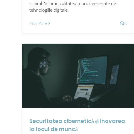
schimbărilor în calitatea muncii generate de
tehnologiile digitale.
Read More
0
Securitatea cibernetică și inovarea
la locul de muncă