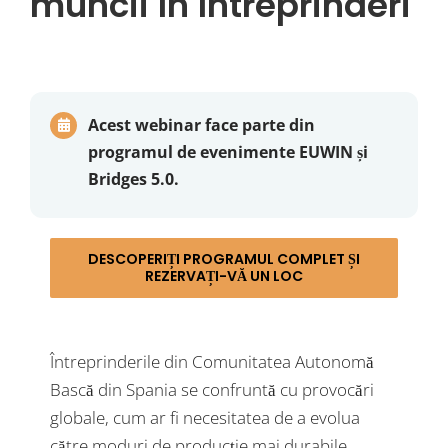
muncii în întreprinderi
Acest webinar face parte din
programul de evenimente EUWIN și
Bridges 5.0.
DESCOPERIȚI PROGRAMUL COMPLET ȘI
REZERVAȚI-VĂ UN LOC
Întreprinderile din Comunitatea Autonomă
Bască din Spania se confruntă cu provocări
globale, cum ar fi necesitatea de a evolua
către moduri de producție mai durabile,