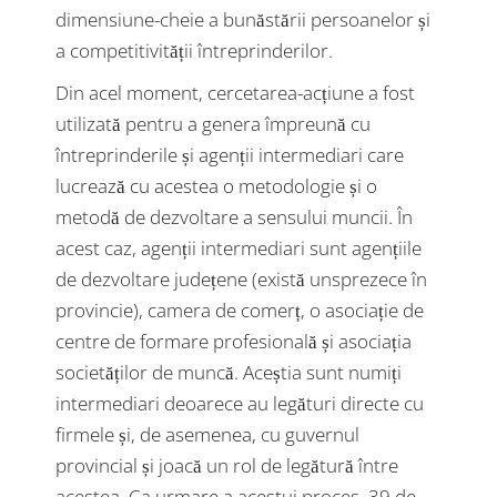
dimensiune-cheie a bunăstării persoanelor și
a competitivității întreprinderilor.
Din acel moment, cercetarea-acțiune a fost
utilizată pentru a genera împreună cu
întreprinderile și agenții intermediari care
lucrează cu acestea o metodologie și o
metodă de dezvoltare a sensului muncii. În
acest caz, agenții intermediari sunt agențiile
de dezvoltare județene (există unsprezece în
provincie), camera de comerț, o asociație de
centre de formare profesională și asociația
societăților de muncă. Aceștia sunt numiți
intermediari deoarece au legături directe cu
firmele și, de asemenea, cu guvernul
provincial și joacă un rol de legătură între
acestea. Ca urmare a acestui proces, 39 de