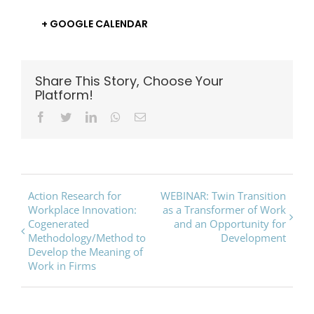
+ GOOGLE CALENDAR
Share This Story, Choose Your
Platform!
Facebook
Twitter
LinkedIn
Whatsapp
Email
Event
Action Research for
WEBINAR: Twin Transition
Workplace Innovation:
as a Transformer of Work
Navigation
Cogenerated
and an Opportunity for
Methodology/Method to
Development
Develop the Meaning of
Work in Firms