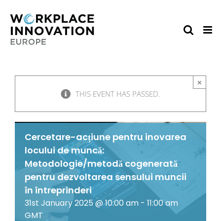
Skip
to
content
×
THIS EVENT HAS PASSED.
Cercetare-acțiune pentru inovarea
locului de muncă:
Metodologie/metodă cogenerată
pentru dezvoltarea sensului muncii
în întreprinderi
31st January 2025 @ 10:00 am
-
11:00 am
GMT