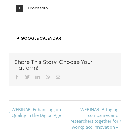
Credit foto.
+ GOOGLE CALENDAR
Share This Story, Choose Your
Platform!
Facebook
Twitter
LinkedIn
Whatsapp
Email
Event
WEBINAR: Enhancing Job
WEBINAR: Bringing
Quality in the Digital Age
companies and
Navigation
researchers together for
workplace innovation –