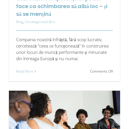
face ca schimbarea să aibă loc – și
să se mențină
Blog
,
Uncategorized @ro
Compania noastră înfrățită, fără scop lucrativ,
cercetează "ceea ce funcționează" în construirea
unor locuri de muncă performante și minunate
din întreaga Europă și nu numai.
on
Read More
Comments Off
Cum
abordarea
corectă
a
dezvoltării
competenț
poate
face
ca
schimbar
să