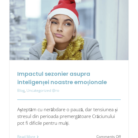
transforma
vă
locul
de
muncă
Impactul sezonier asupra
inteligenței noastre emoționale
Blog
,
Uncategorized @ro
Așteptăm cu nerăbdare o pauză, dar tensiunea și
stresul din perioada premergătoare Crăciunului
pot fi dificile pentru mulți.
on
Read More
Comments Off