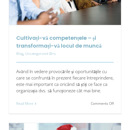
aibă
loc
–
și
să
se
mențină
Cultivați-vă competențele – și
transformați-vă locul de muncă
Blog
,
Uncategorized @ro
Având în vedere provocările și oportunitățile cu
care se confruntă în prezent fiecare întreprindere,
este mai important ca oricând să știți ce face ca
organizația dvs. să funcționeze cât mai bine.
on
Read More
Comments Off
Cultivați-
vă
competenț
–
și