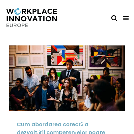
Skip
to
content
Cum abordarea corectă a
dezvoltării competențelor poate