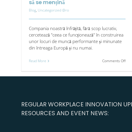
să se mențină
Blog
,
Uncategorized @ro
Compania noastră înfrățită, fără scop lucrativ,
cercetează "ceea ce funcționează" în construirea
unor locuri de muncă performante și minunate
din întreaga Europă și nu numai.
on
Read More
Comments Off
Cu
abo
core
a
dezv
com
poa
REGULAR WORKPLACE INNOVATION UPD
face
ca
RESOURCES AND EVENT NEWS:
sch
să
aibă
loc