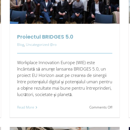
Proiectul BRIDGES 5.0
Blog
,
Uncategorized @ro
Workplace Innovation Europe (WIE) este
încântată să anunțe lansarea BRIDGES 5.0, un
proiect EU Horizon axat pe crearea de sinergii
între potențialul digital și potențialul uman pentru
a obține rezultate mai bune pentru întreprinderi,
lucrători, societate și planetă.
on
Read More
Comments Off
onsiderarea
Proiectul
rențelor
BRIDGES
raționale
5.0