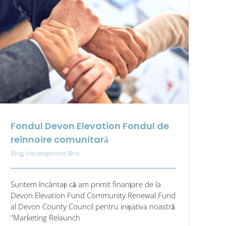
important
în
legătură
cu
vocea
angajaților?
Fondul Devon Elevation Fondul de
reînnoire comunitară
Blog
,
Uncategorized @ro
Suntem încântați că am primit finanțare de la
Devon Elevation Fund Community Renewal Fund
al Devon County Council pentru inițiativa noastră
"Marketing Relaunch