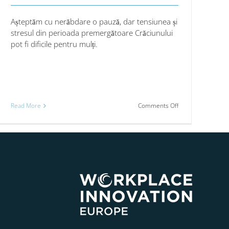
Așteptăm cu nerăbdare o pauză, dar tensiunea și
stresul din perioada premergătoare Crăciunului
pot fi dificile pentru mulți.
on
Read More
Comments Off
Impactul
sezonier
ele
asupra
inteligenței
noastre
i-
emoționale