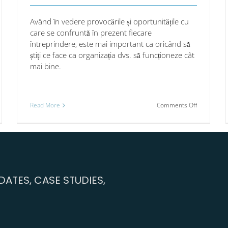
Având în vedere provocările și oportunitățile cu
care se confruntă în prezent fiecare
întreprindere, este mai important ca oricând să
știți ce face ca organizația dvs. să funcționeze cât
mai bine.
on
Read More
Comments Off
m
Cultivați-
rdarea
vă
ctă
competenț
–
oltării
și
petențelor
transformaț
te
vă
ATES, CASE STUDIES,
locul
de
imbarea
muncă