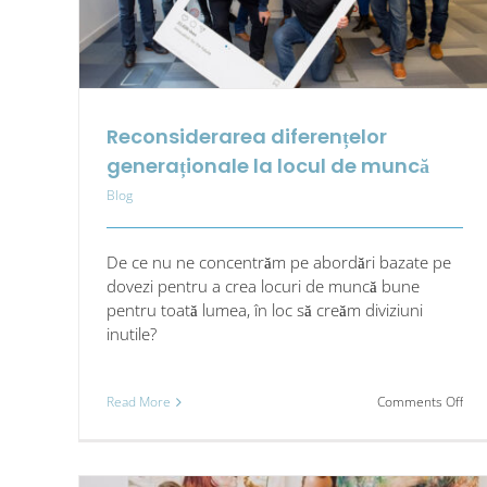
Reconsiderarea diferențelor
generaționale la locul de muncă
Blog
De ce nu ne concentrăm pe abordări bazate pe
dovezi pentru a crea locuri de muncă bune
pentru toată lumea, în loc să creăm diviziuni
inutile?
on
Read More
Comments Off
Rec
dife
gene
la