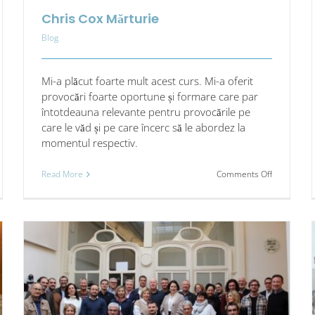
Chris Cox Mărturie
Blog
Mi-a plăcut foarte mult acest curs. Mi-a oferit
provocări foarte oportune și formare care par
întotdeauna relevante pentru provocările pe
care le văd și pe care încerc să le abordez la
momentul respectiv.
on
Read More
Comments Off
Chris
dială
Cox
Mărturie
ății
tale