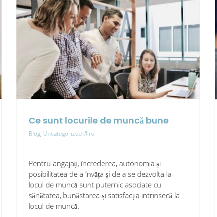
l
că
Ce sunt locurile de muncă bune
Blog
,
Uncategorized @ro
Pentru angajați, încrederea, autonomia și
posibilitatea de a învăța și de a se dezvolta la
locul de muncă sunt puternic asociate cu
sănătatea, bunăstarea și satisfacția intrinsecă la
locul de muncă.