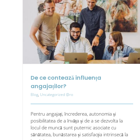
locu
de
mun
De ce contează influența
angajaților?
Blog
,
Uncategorized @ro
Pentru angajați, încrederea, autonomia și
posibilitatea de a învăța și de a se dezvolta la
locul de muncă sunt puternic asociate cu
sănătatea, bunăstarea și satisfacția intrinsecă la