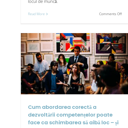
locul de muncă.
on
Read More
Comments Off
De
ce
con
infl
anga
Cum abordarea corectă a
dezvoltării competențelor poate
face ca schimbarea să aibă loc – și