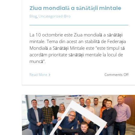
Ziua mondială a sănătății mintale
Blog
,
Uncategorized @ro
La 10 octombrie este Ziua mondială a sănătății
mintale. Tema din acest an stabilită de Federația
Mondială a Sănătății Mintale este "este timpul să
acordăm prioritate sănătății mentale la locul de
muncă".
on
Read More
Comments Off
Ziua
mon
a
sănăt
min