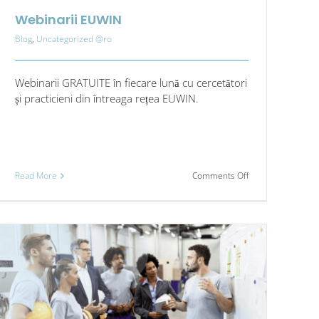
Webinarii EUWIN
Blog
,
Uncategorized @ro
Webinarii GRATUITE în fiecare lună cu cercetători
și practicieni din întreaga rețea EUWIN.
on
Read More
Comments Off
Webinarii
EUWIN