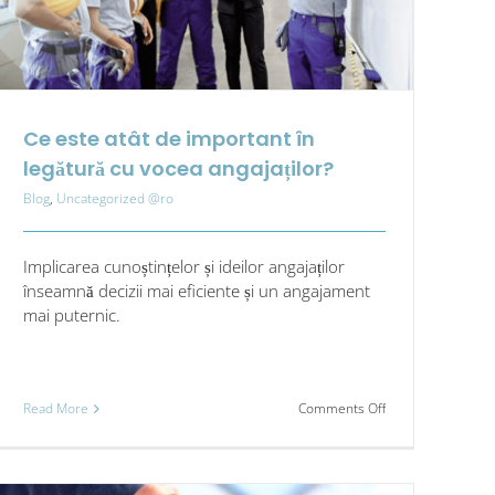
Ce este atât de important în
legătură cu vocea angajaților?
Blog
,
Uncategorized @ro
Implicarea cunoștințelor și ideilor angajaților
înseamnă decizii mai eficiente și un angajament
mai puternic.
on
Read More
Comments Off
Ce
este
atât
de