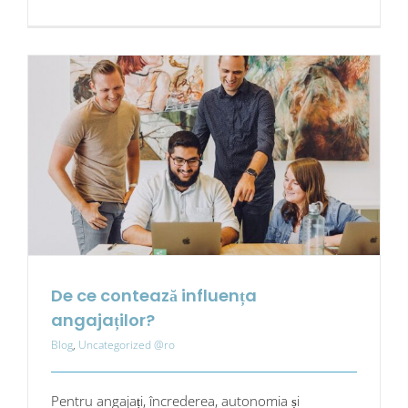
Ce
este
atât
de
important
în
legătură
cu
vocea
angajaților
De ce contează influența
angajaților?
Blog
,
Uncategorized @ro
Pentru angajați, încrederea, autonomia și