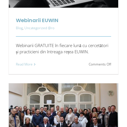
Webinarii EUWIN
Blog
,
Uncategorized @ro
Webinarii GRATUITE în fiecare lună cu cercetători
și practicieni din întreaga rețea EUWIN.
on
Read More
Comments Off
Webinarii
EUWIN