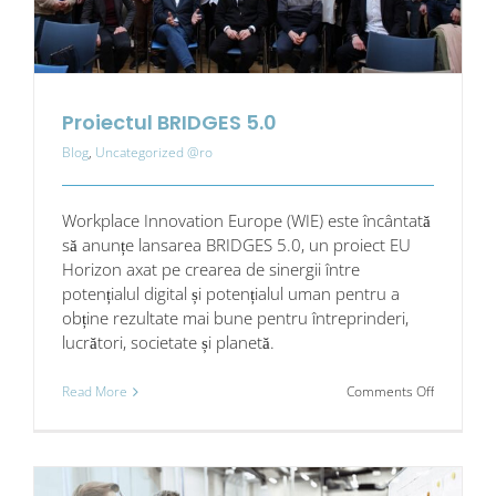
Proiectul BRIDGES 5.0
Blog
,
Uncategorized @ro
Workplace Innovation Europe (WIE) este încântată
să anunțe lansarea BRIDGES 5.0, un proiect EU
Horizon axat pe crearea de sinergii între
potențialul digital și potențialul uman pentru a
obține rezultate mai bune pentru întreprinderi,
lucrători, societate și planetă.
on
Read More
Comments Off
Proiectul
BRIDGES
5.0