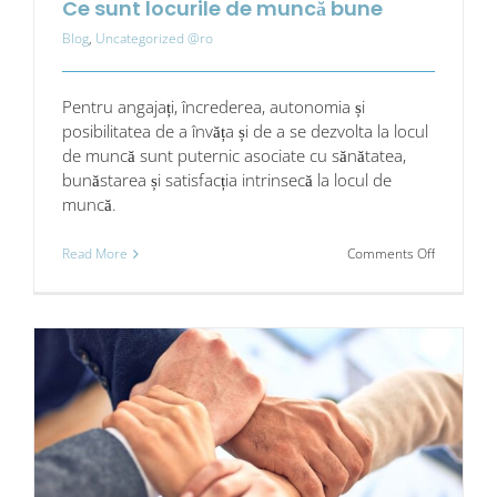
Ce sunt locurile de muncă bune
Blog
,
Uncategorized @ro
Pentru angajați, încrederea, autonomia și
posibilitatea de a învăța și de a se dezvolta la locul
de muncă sunt puternic asociate cu sănătatea,
bunăstarea și satisfacția intrinsecă la locul de
muncă.
on
Read More
Comments Off
Ce
sunt
locurile
de
muncă
bune