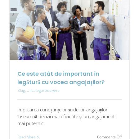
Ce este atât de important în
legătură cu vocea angajaților?
Blog
,
Uncategorized @ro
Implicarea cunoștințelor și ideilor angajaților
înseamnă decizii mai eficiente și un angajament
mai puternic.
on
Read More
Comments Off