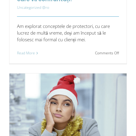
Uncategorized @ro
Am explorat conceptele de protectori, cu care
lucrez de multă vreme, deși am început să le
folosesc mai formal cu clienții mei.
on
Read More
Comments Off
Vă
puneți
protectoa
pentru
a
vă
ajuta
să
treceți
peste
provocăril
cu
care
vă
confruntaț