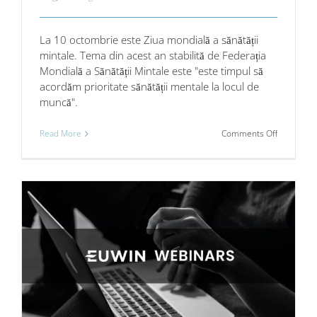
La 10 octombrie este Ziua mondială a sănătății
mintale. Tema din acest an stabilită de Federația
Mondială a Sănătății Mintale este "este timpul să
acordăm prioritate sănătății mentale la locul de
muncă".
on
Read More
Comments Off
Ziua
mondială
a
sănătății
mintale