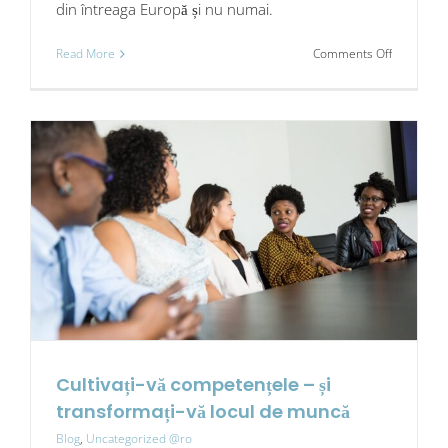
din întreaga Europă și nu numai.
on
Read More
Comments Off
Cum
abordarea
corectă
a
dezvoltării
competenț
poate
face
ca
schimbar
să
aibă
loc
–
și
să
se
mențină
Cultivați-vă competențele – și
transformați-vă locul de muncă
Blog
,
Uncategorized @ro