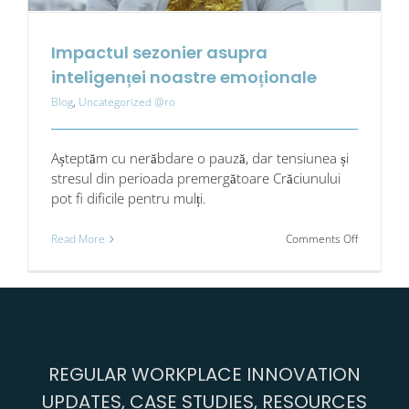
Impactul sezonier asupra
inteligenței noastre emoționale
Blog
,
Uncategorized @ro
Așteptăm cu nerăbdare o pauză, dar tensiunea și
stresul din perioada premergătoare Crăciunului
pot fi dificile pentru mulți.
on
Read More
Comments Off
Impactul
sezonier
asupra
inteligențe
noastre
emoțional
REGULAR WORKPLACE INNOVATION
UPDATES, CASE STUDIES, RESOURCES