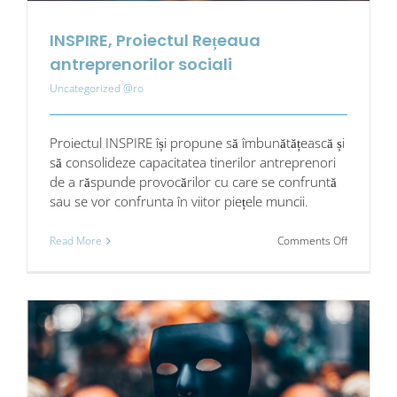
INSPIRE, Proiectul Rețeaua
antreprenorilor sociali
Uncategorized @ro
Proiectul INSPIRE își propune să îmbunătățească și
să consolideze capacitatea tinerilor antreprenori
de a răspunde provocărilor cu care se confruntă
sau se vor confrunta în viitor piețele muncii.
on
Read More
Comments Off
INSPIRE,
Proiectul
Rețeaua
antrepreno
sociali