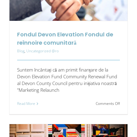
Fondul Devon Elevation Fondul de
reînnoire comunitară
Blog
,
Uncategorized @ro
Suntem încântați că am primit finanțare de la
Devon Elevation Fund Community Renewal Fund
al Devon County Council pentru inițiativa noastră
"Marketing Relaunch
on
Read More
Comments Off
Fondul
Devon
Elevation
Fondul
de
reînnoire