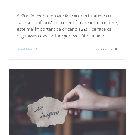
Având în vedere provocările și oportunitățile cu
care se confruntă în prezent fiecare întreprindere,
este mai important ca oricând să știți ce face ca
organizația dvs. să funcționeze cât mai bine.
on
Read More
Comments Off
Cultivați-
vă
competenț
–
și
transforma
vă
locul
de
muncă