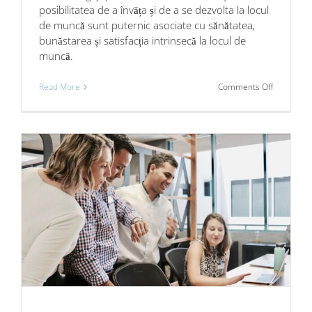
posibilitatea de a învăța și de a se dezvolta la locul
de muncă sunt puternic asociate cu sănătatea,
bunăstarea și satisfacția intrinsecă la locul de
muncă.
on
Read More
Comments Off
De
ce
contează
influența
angajaților