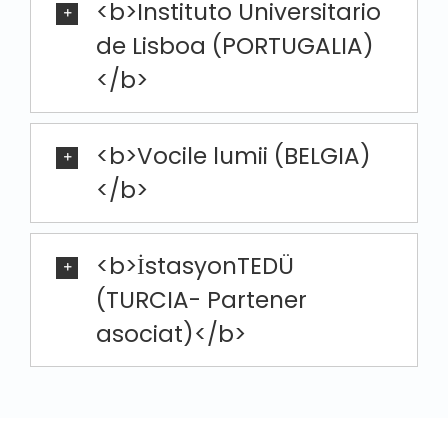
<b>Instituto Universitario
de Lisboa (PORTUGALIA)
</b>
<b>Vocile lumii (BELGIA)
</b>
<b>İstasyonTEDÜ
(TURCIA- Partener
asociat)</b>