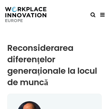
Skip
to
content
Reconsiderarea
diferențelor
generaționale la locul
de muncă