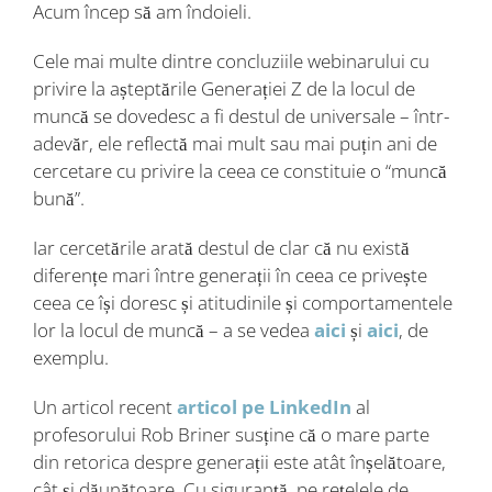
Acum încep să am îndoieli.
Cele mai multe dintre concluziile webinarului cu
privire la așteptările Generației Z de la locul de
muncă se dovedesc a fi destul de universale – într-
adevăr, ele reflectă mai mult sau mai puțin ani de
cercetare cu privire la ceea ce constituie o “muncă
bună”.
Iar cercetările arată destul de clar că nu există
diferențe mari între generații în ceea ce privește
ceea ce își doresc și atitudinile și comportamentele
lor la locul de muncă – a se vedea
aici
și
aici
, de
exemplu.
Un articol recent
articol pe LinkedIn
al
profesorului Rob Briner susține că o mare parte
din retorica despre generații este atât înșelătoare,
cât și dăunătoare. Cu siguranță, pe rețelele de