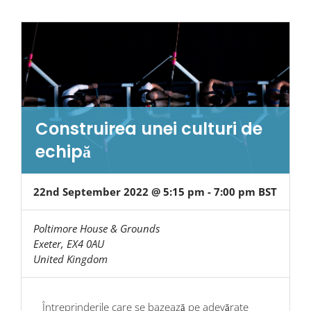
Construirea unei culturi de
echipă
22nd September 2022 @ 5:15 pm
-
7:00 pm
BST
Poltimore House & Grounds
Exeter
,
EX4 0AU
United Kingdom
Întreprinderile care se bazează pe adevărate