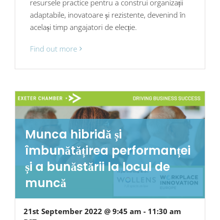
resursele practice pentru a construi organizații
adaptabile, inovatoare și rezistente, devenind în
același timp angajatori de elecție.
Find out more
Munca hibridă și
îmbunătățirea performanței
și a bunăstării la locul de
muncă
21st September 2022 @ 9:45 am
-
11:30 am