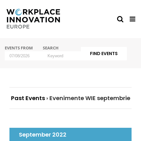
Skip
to
content
Events
EVENTS FROM
SEARCH
Search
and
Events
Views
Search
Navigation
Past Events
› Evenimente WIE septembrie
September 2022