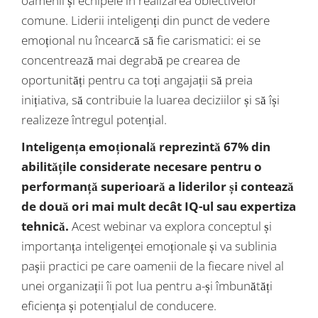
oamenii și echipele în realizarea obiectivelor
comune. Liderii inteligenți din punct de vedere
emoțional nu încearcă să fie carismatici: ei se
concentrează mai degrabă pe crearea de
oportunități pentru ca toți angajații să preia
inițiativa, să contribuie la luarea deciziilor și să își
realizeze întregul potențial.
Inteligența emoțională reprezintă 67% din
abilitățile considerate necesare pentru o
performanță superioară a liderilor și contează
de două ori mai mult decât IQ-ul sau expertiza
tehnică.
Acest webinar va explora conceptul și
importanța inteligenței emoționale și va sublinia
pașii practici pe care oamenii de la fiecare nivel al
unei organizații îi pot lua pentru a-și îmbunătăți
eficiența și potențialul de conducere.