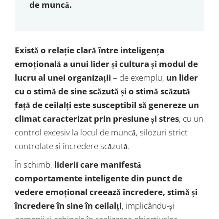
de muncă.
Există o relație clară între inteligența
emoțională a unui lider și cultura și modul de
lucru al unei organizații
– de exemplu,
un lider
cu o stimă de sine scăzută și o stimă scăzută
față de ceilalți este susceptibil să genereze un
climat caracterizat prin presiune și stres
, cu un
control excesiv la locul de muncă, silozuri strict
controlate și încredere scăzută.
În schimb,
liderii care manifestă
comportamente inteligente din punct de
vedere emoțional creează încredere, stimă și
încredere în sine în ceilalți
, implicându-și