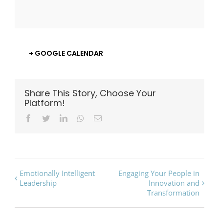
+ GOOGLE CALENDAR
Share This Story, Choose Your
Platform!
Facebook
Twitter
LinkedIn
Whatsapp
Email
Event
Emotionally Intelligent
Engaging Your People in
Leadership
Innovation and
Navigation
Transformation