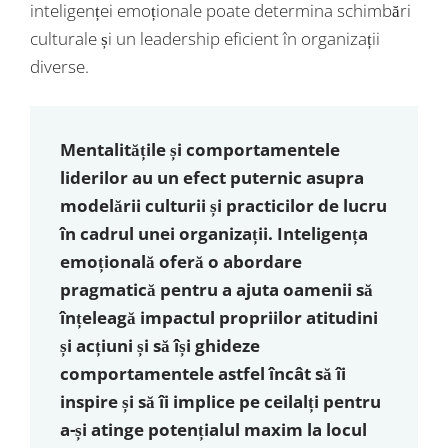
inteligenței emoționale poate determina schimbări
culturale și un leadership eficient în organizații
diverse.
Mentalitățile și comportamentele
liderilor au un efect puternic asupra
modelării culturii și practicilor de lucru
în cadrul unei organizații. Inteligența
emoțională oferă o abordare
pragmatică pentru a ajuta oamenii să
înțeleagă impactul propriilor atitudini
și acțiuni și să își ghideze
comportamentele astfel încât să îi
inspire și să îi implice pe ceilalți pentru
a-și atinge potențialul maxim la locul