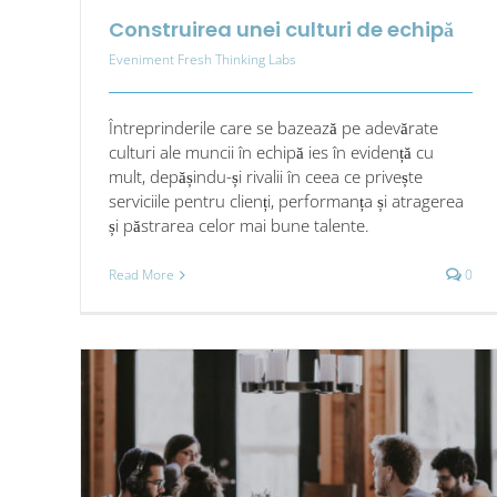
Construirea unei culturi de echipă
Eveniment Fresh Thinking Labs
Întreprinderile care se bazează pe adevărate
culturi ale muncii în echipă ies în evidență cu
mult, depășindu-și rivalii în ceea ce privește
serviciile pentru clienți, performanța și atragerea
și păstrarea celor mai bune talente.
Read More
0