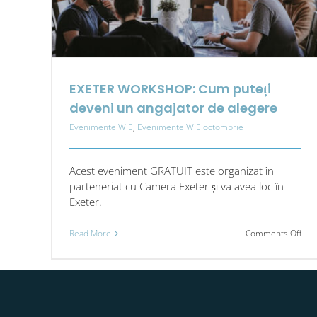
EXETER WORKSHOP: Cum puteți
deveni un angajator de alegere
Evenimente WIE
,
Evenimente WIE octombrie
Acest eveniment GRATUIT este organizat în
parteneriat cu Camera Exeter și va avea loc în
Exeter.
on
Read More
Comments Off
EXE
WOR
Cu
pute
dev
un