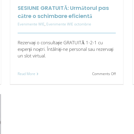
SESIUNE GRATUITĂ: Următorul pas
către o schimbare eficientă
Evenimente WIE
,
Evenimente WIE octombrie
Rezervați o consultație GRATUITĂ 1-2-1 cu
experții noștri. Întâlniți-ne personal sau rezervați
un slot virtual.
on
Read More
Comments Off
SESIUNE
GRATUITĂ:
Următorul
pas
către
o
schimbare
eficientă