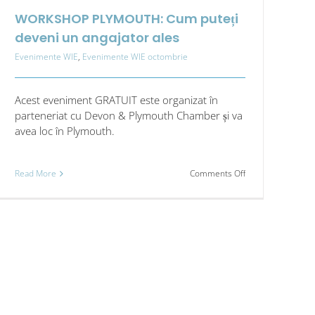
WORKSHOP PLYMOUTH: Cum puteți
deveni un angajator ales
Evenimente WIE
,
Evenimente WIE octombrie
Acest eveniment GRATUIT este organizat în
parteneriat cu Devon & Plymouth Chamber și va
avea loc în Plymouth.
on
Read More
Comments Off
WORKSHOP
PLYMOUTH:
Cum
puteți
deveni
un
angajator
ales