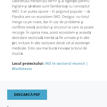
cabinetului ministrului WPFP și ai Agenției pentru
îngrijire și sănătate sunt familiarizați cu conceptul
IWO. S-ar putea spune – în jargonul popular – că
Flandra are un ecosistem IWO. Desigur, nu totul
merge ca pe roate, dar în caz de probleme și
conflicte există acorduri și structuri la care se poate
recurge. În opinia mea, acest ecosistem și această
abordare sectorială merită să fie urmate și în alte
țări, inclusiv în alte sectoare decât cel al asistenței
medicale. Este cea mai bună inovație la locul de
muncă.
Locul proiectului:
IAO în sectorul muncii |
Workitects
DESCARCĂ PDF