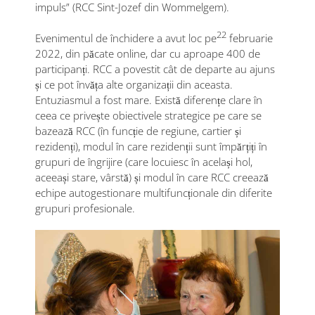
impuls” (RCC Sint-Jozef din Wommelgem).
22
Evenimentul de închidere a avut loc pe
februarie
2022, din păcate online, dar cu aproape 400 de
participanți. RCC a povestit cât de departe au ajuns
și ce pot învăța alte organizații din aceasta.
Entuziasmul a fost mare. Există diferențe clare în
ceea ce privește obiectivele strategice pe care se
bazează RCC (în funcție de regiune, cartier și
rezidenți), modul în care rezidenții sunt împărțiți în
grupuri de îngrijire (care locuiesc în același hol,
aceeași stare, vârstă) și modul în care RCC creează
echipe autogestionare multifuncționale din diferite
grupuri profesionale.