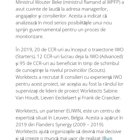
Ministrul Wouter Beke (ministrul flamand al WPFP) a
avut cuvinte de laudă la adresa managerilor,
angajaților și consilierilor. Acesta a indicat că
analizează în mod serios posibilitățile unui nou
sprijin guvernamental pentru un proces de
monitorizare.
În 2019, 20 de CCR-uri au început o traiectorie IWO
(Starters), 12 CCR-uri lucrau deja la IWO (Advanced)
și 95 de CCR-uri au beneficiat în timp de schimbul
de cunoștințe la nivelul provinciilor (Scouts).
Workitects a recrutat 8 consilieri cu experiență IWO
pentru acest proiect, iar aceștia au fost la rândul lor
supervizați de liderii de proiect Workitects Sabine
Van Houdt, Lieven Eeckelaert și Frank de Craecker.
Workitects, un partener EUWIN, este un centru de
expertiză situat în Leuven, Belgia. Acesta a apărut în
2019 din Flanders Synergy (2009 – 2019).
Workitects ajută organizațiile să devină mai decisive
și să creeze o muncă mai ușor de realizat (
Bun