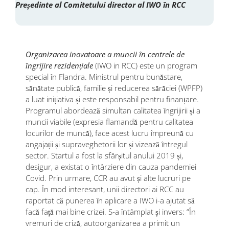
Președinte al Comitetului director al IWO în RCC
Organizarea inovatoare a muncii în centrele de
îngrijire rezidențiale
(IWO in RCC) este un program
special în Flandra. Ministrul pentru bunăstare,
sănătate publică, familie și reducerea sărăciei (WPFP)
a luat inițiativa și este responsabil pentru finanțare.
Programul abordează simultan calitatea îngrijirii și a
muncii viabile (expresia flamandă pentru calitatea
locurilor de muncă), face acest lucru împreună cu
angajații și supraveghetorii lor și vizează întregul
sector. Startul a fost la sfârșitul anului 2019 și,
desigur, a existat o întârziere din cauza pandemiei
Covid. Prin urmare, CCR au avut și alte lucruri pe
cap. În mod interesant, unii directori ai RCC au
raportat că punerea în aplicare a IWO i-a ajutat să
facă față mai bine crizei. S-a întâmplat și invers: “În
vremuri de criză, autoorganizarea a primit un