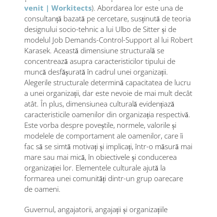
venit | Workitects
). Abordarea lor este una de
consultanță bazată pe cercetare, susținută de teoria
designului socio-tehnic a lui Ulbo de Sitter și de
modelul Job Demands-Control-Support al lui Robert
Karasek. Această dimensiune structurală se
concentrează asupra caracteristicilor tipului de
muncă desfășurată în cadrul unei organizații.
Alegerile structurale determină capacitatea de lucru
a unei organizații, dar este nevoie de mai mult decât
atât. În plus, dimensiunea culturală evidențiază
caracteristicile oamenilor din organizația respectivă.
Este vorba despre poveștile, normele, valorile și
modelele de comportament ale oamenilor, care îi
fac să se simtă motivați și implicați, într-o măsură mai
mare sau mai mică, în obiectivele și conducerea
organizației lor. Elementele culturale ajută la
formarea unei comunități dintr-un grup oarecare
de oameni.
Guvernul, angajatorii, angajații și organizațiile