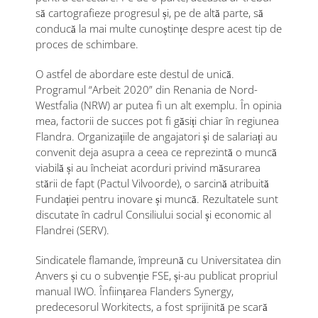
să cartografieze progresul și, pe de altă parte, să
conducă la mai multe cunoștințe despre acest tip de
proces de schimbare.
O astfel de abordare este destul de unică.
Programul “Arbeit 2020” din Renania de Nord-
Westfalia (NRW) ar putea fi un alt exemplu. În opinia
mea, factorii de succes pot fi găsiți chiar în regiunea
Flandra. Organizațiile de angajatori și de salariați au
convenit deja asupra a ceea ce reprezintă o muncă
viabilă și au încheiat acorduri privind măsurarea
stării de fapt (Pactul Vilvoorde), o sarcină atribuită
Fundației pentru inovare și muncă. Rezultatele sunt
discutate în cadrul Consiliului social și economic al
Flandrei (SERV).
Sindicatele flamande, împreună cu Universitatea din
Anvers și cu o subvenție FSE, și-au publicat propriul
manual IWO. Înființarea Flanders Synergy,
predecesorul Workitects, a fost sprijinită pe scară