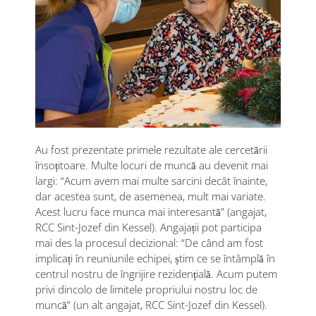
Au fost prezentate primele rezultate ale cercetării
însoțitoare. Multe locuri de muncă au devenit mai
largi: “Acum avem mai multe sarcini decât înainte,
dar acestea sunt, de asemenea, mult mai variate.
Acest lucru face munca mai interesantă” (angajat,
RCC Sint-Jozef din Kessel). Angajații pot participa
mai des la procesul decizional: “De când am fost
implicați în reuniunile echipei, știm ce se întâmplă în
centrul nostru de îngrijire rezidențială. Acum putem
privi dincolo de limitele propriului nostru loc de
muncă” (un alt angajat, RCC Sint-Jozef din Kessel).