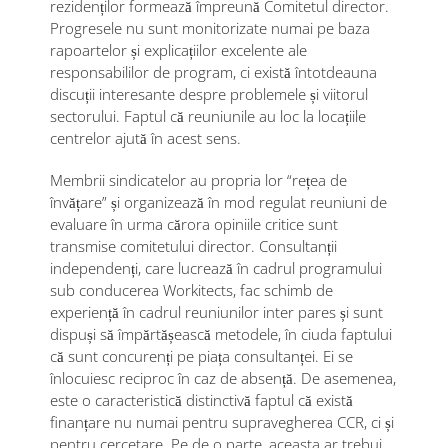
rezidenților formează împreună Comitetul director.
Progresele nu sunt monitorizate numai pe baza
rapoartelor și explicațiilor excelente ale
responsabililor de program, ci există întotdeauna
discuții interesante despre problemele și viitorul
sectorului. Faptul că reuniunile au loc la locațiile
centrelor ajută în acest sens.
Membrii sindicatelor au propria lor “rețea de
învățare” și organizează în mod regulat reuniuni de
evaluare în urma cărora opiniile critice sunt
transmise comitetului director. Consultanții
independenți, care lucrează în cadrul programului
sub conducerea Workitects, fac schimb de
experiență în cadrul reuniunilor inter pares și sunt
dispuși să împărtășească metodele, în ciuda faptului
că sunt concurenți pe piața consultanței. Ei se
înlocuiesc reciproc în caz de absență. De asemenea,
este o caracteristică distinctivă faptul că există
finanțare nu numai pentru supravegherea CCR, ci și
pentru cercetare. Pe de o parte, aceasta ar trebui