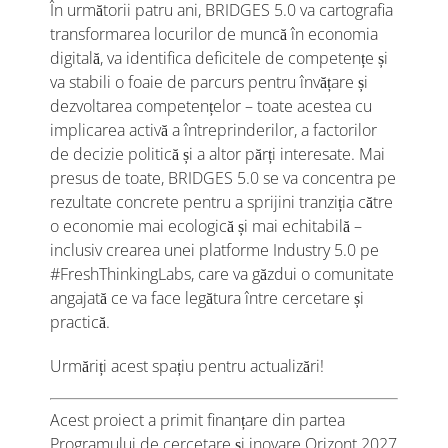
În următorii patru ani, BRIDGES 5.0 va cartografia
transformarea locurilor de muncă în economia
digitală, va identifica deficitele de competențe și
va stabili o foaie de parcurs pentru învățare și
dezvoltarea competențelor – toate acestea cu
implicarea activă a întreprinderilor, a factorilor
de decizie politică și a altor părți interesate. Mai
presus de toate, BRIDGES 5.0 se va concentra pe
rezultate concrete pentru a sprijini tranziția către
o economie mai ecologică și mai echitabilă –
inclusiv crearea unei platforme Industry 5.0 pe
#FreshThinkingLabs, care va găzdui o comunitate
angajată ce va face legătura între cercetare și
practică.
Urmăriți acest spațiu pentru actualizări!
Acest proiect a primit finanțare din partea
Programului de cercetare și inovare Orizont 2027