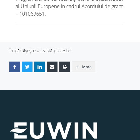
al Uniunii Europene în cadrul Acordului de grant
– 101069651.
Împărtășește această poveste!
More